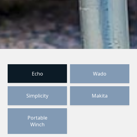
Echo
Wado
Simplicity
Makita
Portable
Winch